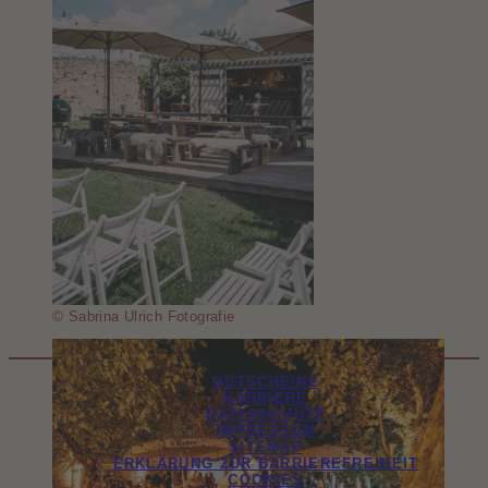
© Sabrina Ulrich Fotografie
GUTSCHEINE
KARRIERE
DATENSCHUTZ
IMPRESSUM
SITEMAP
ERKLÄRUNG ZUR BARRIEREFREIHEIT
COOKIES