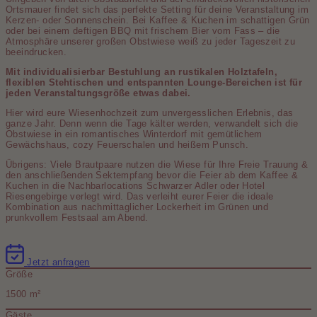
Ortsmauer findet sich das perfekte Setting für deine Veranstaltung im
Kerzen- oder Sonnenschein. Bei Kaffee & Kuchen im schattigen Grün
oder bei einem deftigen BBQ mit frischem Bier vom Fass – die
Atmosphäre unserer großen Obstwiese weiß zu jeder Tageszeit zu
beeindrucken.
Mit individualisierbar Bestuhlung an rustikalen Holztafeln,
flexiblen Stehtischen und entspannten Lounge-Bereichen ist für
jeden Veranstaltungsgröße etwas dabei.
Hier wird eure Wiesenhochzeit zum unvergesslichen Erlebnis, das
ganze Jahr. Denn wenn die Tage kälter werden, verwandelt sich die
Obstwiese in ein romantisches Winterdorf mit gemütlichem
Gewächshaus, cozy Feuerschalen und heißem Punsch.
Übrigens: Viele Brautpaare nutzen die Wiese für Ihre Freie Trauung &
den anschließenden Sektempfang bevor die Feier ab dem Kaffee &
Kuchen in die Nachbarlocations Schwarzer Adler oder Hotel
Riesengebirge verlegt wird. Das verleiht eurer Feier die ideale
Kombination aus nachmittaglicher Lockerheit im Grünen und
prunkvollem Festsaal am Abend.
Jetzt anfragen
Größe
1500 m²
Gäste