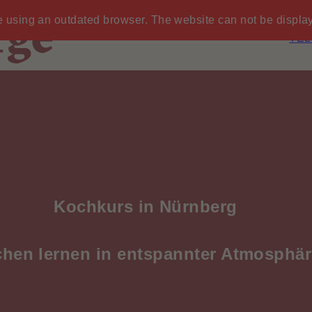
 using an outdated browser. The website can not be display
TEL
Kochkurs in Nürnberg
hen lernen in entspannter Atmosphär