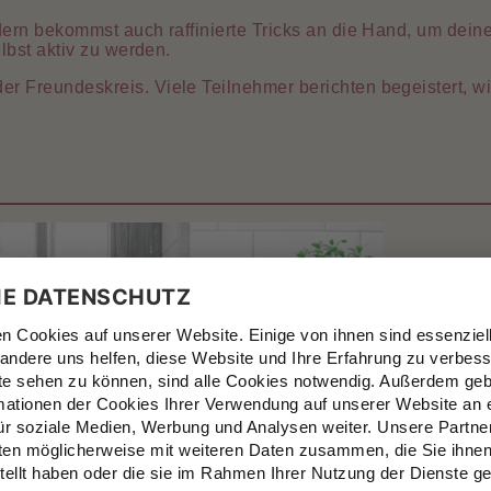
dern bekommst auch raffinierte Tricks an die Hand, um dei
lbst aktiv zu werden.
 Freundeskreis. Viele Teilnehmer berichten begeistert, wi