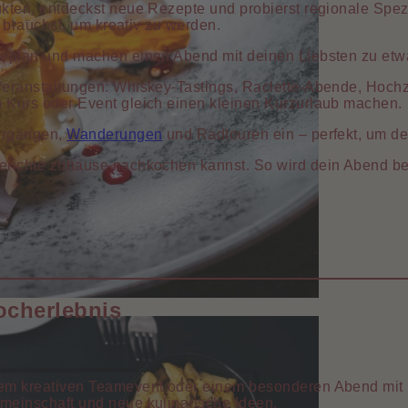
ten, entdeckst neue Rezepte und probierst regionale Spezia
 brauchst, um kreativ zu werden.
seplan und machen einen Abend mit deinen Liebsten zu et
eranstaltungen: Whiskey-Tastings, Raclette-Abende, Hochz
 Kurs oder Event gleich einen kleinen Kurzurlaub machen.
iergängen,
Wanderungen
und Radtouren ein – perfekt, um d
richte zuhause nachkochen kannst. So wird dein Abend bei
Kocherlebnis
em kreativen Teamevent oder einem besonderen Abend mit F
emeinschaft und neue kulinarische Ideen.