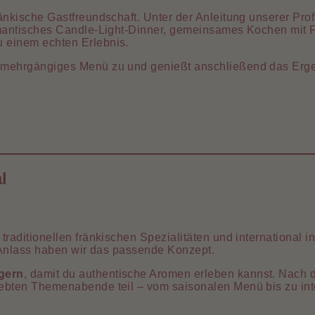
änkische Gastfreundschaft. Unter der Anleitung unserer Pro
romantisches Candle-Light-Dinner, gemeinsames Kochen mit 
 einem echten Erlebnis.
mehrgängiges Menü zu und genießt anschließend das Ergebn
l
aditionellen fränkischen Spezialitäten und international in
n Anlass haben wir das passende Konzept.
gern
, damit du authentische Aromen erleben kannst. Nach
ebten Themenabende teil – vom saisonalen Menü bis zu inte