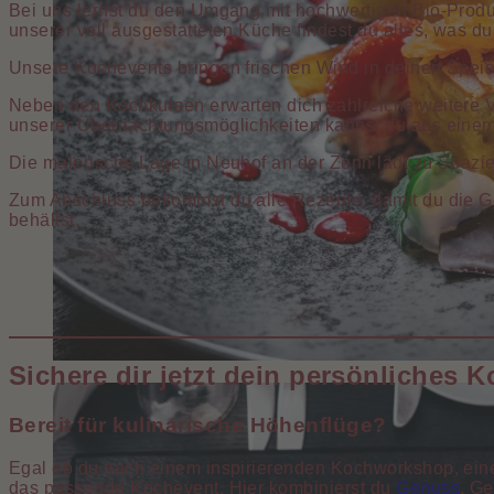
Bei uns lernst du den Umgang mit hochwertigen Bio-Produk
unserer voll ausgestatteten Küche findest du alles, was du
Unsere Kochevents bringen frischen Wind in deinen Spei
Neben den Kochkursen erwarten dich zahlreiche weitere V
unserer Übernachtungsmöglichkeiten kannst du aus einem
Die malerische Lage in Neuhof an der Zenn lädt zu Spaz
Zum Abschluss bekommst du alle Rezepte, damit du die Ge
behältst.
Sichere dir jetzt dein persönliches 
Bereit für kulinarische Höhenflüge?
Egal ob du nach einem inspirierenden Kochworkshop, ein
das passende Kochevent. Hier kombinierst du
Genuss
, G