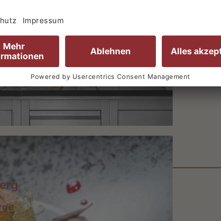
erg
rge