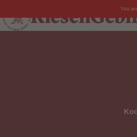
You are
Koc