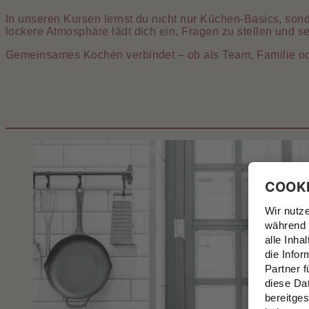
In unseren Kursen lernst du nicht nur Küchen-Basics, son
lockere Atmosphäre lädt dich ein, Fragen zu stellen und se
Gemeinsames Kochen verbindet – ob als Team, Familie oder