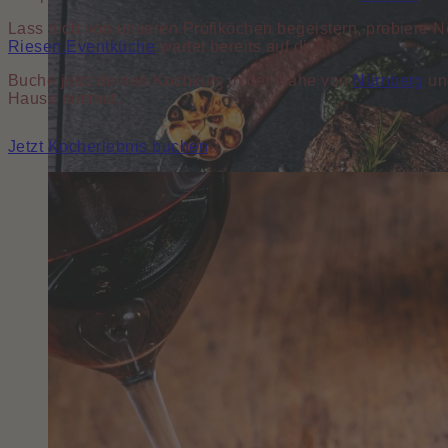
Lass dich von unseren Profiköchen begeistern, probiere N
Riesen.Eventküche
wartet bereits auf dich!
Buche jetzt deinen Kochkurs in der Nähe von
Nürnberg
und
Hause nimmst.
Jetzt Kocherlebnis buchen