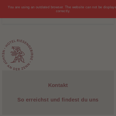
You are using an outdated browser. The website can not be display
MENÜ
correctly.
Wo ist eigentlich Nürnberg?
Kontakt
So erreichst und findest du uns