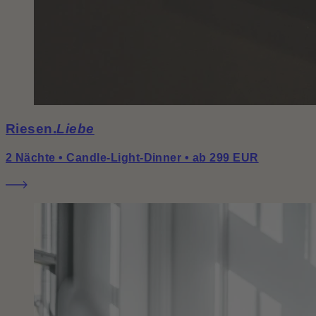
Riesen.
Liebe
2 Nächte • Candle-Light-Dinner • ab 299 EUR