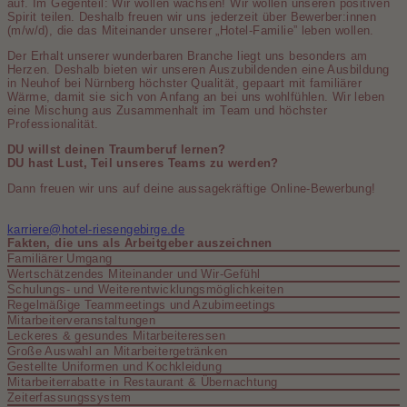
auf. Im Gegenteil: Wir wollen wachsen! Wir wollen unseren positiven
Spirit teilen. Deshalb freuen wir uns jederzeit über Bewerber:innen
(m/w/d), die das Miteinander unserer „Hotel-Familie” leben wollen.
Der Erhalt unserer wunderbaren Branche liegt uns besonders am
Herzen. Deshalb bieten wir unseren Auszu­bildenden eine Ausbildung
in Neuhof bei Nürnberg höchster Qualität, gepaart mit familiärer
Wärme, damit sie sich von Anfang an bei uns wohlfühlen. Wir leben
eine Mischung aus Zusammenhalt im Team und höchster
Professionalität.
DU willst deinen Traumberuf lernen?
DU hast Lust, Teil unseres Teams zu werden?
Dann freuen wir uns auf deine aussagekräftige Online-Bewerbung!
karriere@hotel-riesengebirge.de
Fakten, die uns als Arbeitgeber auszeichnen
Familiärer Umgang
Wertschätzendes Miteinander und Wir-Gefühl
Schulungs- und Weiterentwicklungsmöglichkeiten
Regelmäßige Teammeetings und Azubimeetings
Mitarbeiterveranstaltungen
Leckeres & gesundes Mitarbeiteressen
Große Auswahl an Mitarbeitergetränken
Gestellte Uniformen und Kochkleidung
Mitarbeiterrabatte in Restaurant & Übernachtung
Zeiterfassungssystem