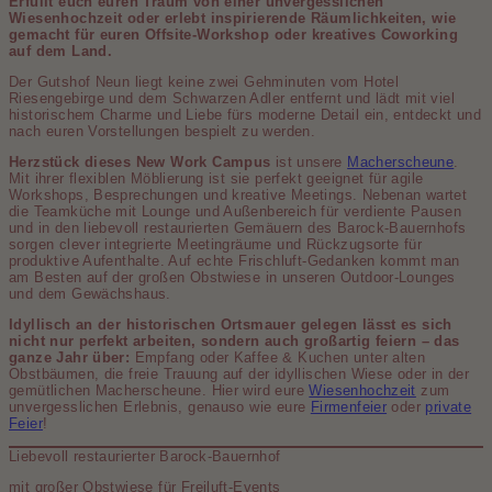
Erfüllt euch euren Traum von einer unvergesslichen
Wiesenhochzeit oder erlebt inspirierende Räumlichkeiten, wie
gemacht für euren Offsite-Workshop oder kreatives Coworking
auf dem Land.
Der Gutshof Neun liegt keine zwei Gehminuten vom Hotel
Riesengebirge und dem Schwarzen Adler entfernt und lädt mit viel
historischem Charme und Liebe fürs moderne Detail ein, entdeckt und
nach euren Vorstellungen bespielt zu werden.
Herzstück dieses New Work Campus
ist unsere
Macherscheune
.
Mit ihrer flexiblen Möblierung ist sie perfekt geeignet für agile
Workshops, Besprechungen und kreative Meetings. Nebenan wartet
die Teamküche mit Lounge und Außenbereich für verdiente Pausen
und in den liebevoll restaurierten Gemäuern des Barock-Bauernhofs
sorgen clever integrierte Meetingräume und Rückzugsorte für
produktive Aufenthalte. Auf echte Frischluft-Gedanken kommt man
am Besten auf der großen Obstwiese in unseren Outdoor-Lounges
und dem Gewächshaus.
Idyllisch an der historischen Ortsmauer gelegen lässt es sich
nicht nur perfekt arbeiten, sondern auch großartig feiern – das
ganze Jahr über:
Empfang oder Kaffee & Kuchen unter alten
Obstbäumen, die freie Trauung auf der idyllischen Wiese oder in der
gemütlichen Macherscheune. Hier wird eure
Wiesenhochzeit
zum
unvergesslichen Erlebnis, genauso wie eure
Firmenfeier
oder
private
Feier
!
Liebevoll restaurierter Barock-Bauernhof
mit großer Obstwiese für Freiluft-Events