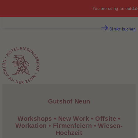
You are using an outdat
MENÜ
Direkt buchen
Gutshof Neun
Workshops • New Work • Offsite •
Workation • Firmenfeiern • Wiesen-
Hochzeit