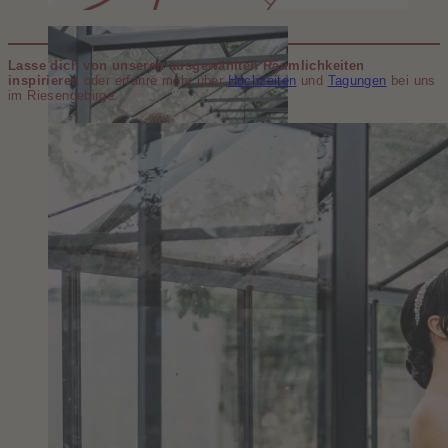
Lasse dich von unseren ausgewählten Räumlichkeiten
inspirieren
oder erfahre mehr über
Hochzeiten
und
Tagungen
bei uns
im Riesengebirge.
© Sabrina Ulrich Fotografie