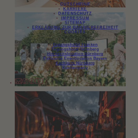
GUTSCHEINE
KARRIERE
DATENSCHUTZ
IMPRESSUM
SITEMAP
ERKLÄRUNG ZUR BARRIEREFREIHEIT
COOKIES
Tagungshotel Franken
Tagungshotel Nürnberg
Hochzeitslocation Nürnberg
Exklusive Eventlocation Bayern
Kochkurs Nürnberg
Küchenparty