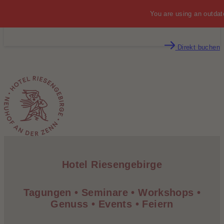
You are using an outdat
MENÜ
Direkt buchen
Hotel Riesen­gebirge
Tagungen • Seminare • Workshops •
Genuss • Events • Feiern