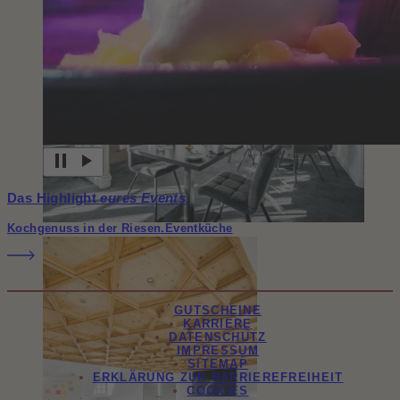
Das Highlight
eures Events.
Kochgenuss in der Riesen.Eventküche
GUTSCHEINE
KARRIERE
DATENSCHUTZ
IMPRESSUM
SITEMAP
ERKLÄRUNG ZUR BARRIEREFREIHEIT
COOKIES