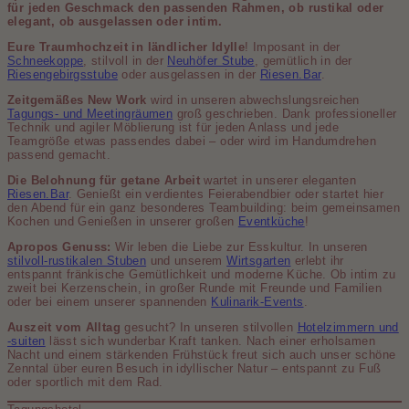
für jeden Geschmack den passenden Rahmen, ob rustikal oder
elegant, ob ausgelassen oder intim.
Eure Traumhochzeit in ländlicher Idylle
! Imposant in der
Schneekoppe
, stilvoll in der
Neuhöfer Stube
, gemütlich in der
Riesengebirgsstube
oder ausgelassen in der
Riesen.Bar
.
Zeitgemäßes New Work
wird in unseren abwechslungsreichen
Tagungs- und Meetingräumen
groß geschrieben. Dank professioneller
Technik und agiler Möblierung ist für jeden Anlass und jede
Teamgröße etwas passendes dabei – oder wird im Handumdrehen
passend gemacht.
Die Belohnung für getane Arbeit
wartet in unserer eleganten
Riesen.Bar
. Genießt ein verdientes Feierabendbier oder startet hier
den Abend für ein ganz besonderes Teambuilding: beim gemeinsamen
Kochen und Genießen in unserer großen
Eventküche
!
Apropos Genuss:
Wir leben die Liebe zur Esskultur. In unseren
stilvoll-rustikalen Stuben
und unserem
Wirtsgarten
erlebt ihr
entspannt fränkische Gemüt­lichkeit und moderne Küche. Ob intim zu
zweit bei Kerzenschein, in großer Runde mit Freunde und Familien
oder bei einem unserer spannenden
Kulinarik-Events
.
Auszeit vom Alltag
gesucht? In unseren stilvollen
Hotelzimmern und
-suiten
lässt sich wunderbar Kraft tanken. Nach einer erholsamen
Nacht und einem stärkenden Frühstück freut sich auch unser schöne
Zenntal über euren Besuch in idyllischer Natur – entspannt zu Fuß
oder sportlich mit dem Rad.