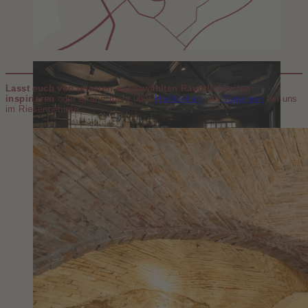
Lasst euch von unseren ausgewählten Räumlichkeiten
inspirieren
oder erfahrt mehr über
Hochzeiten
und
Tagungen
bei uns
im Riesengebirge.