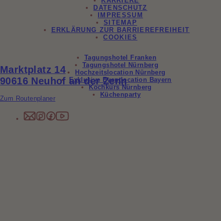
KARRIERE
DATENSCHUTZ
IMPRESSUM
SITEMAP
ERKLÄRUNG ZUR BARRIEREFREIHEIT
COOKIES
Tagungshotel Franken
Tagungshotel Nürnberg
Marktplatz 14
Hochzeitslocation Nürnberg
90616 Neuhof an der Zenn
Exklusive Eventlocation Bayern
Kochkurs Nürnberg
Küchenparty
Zum Routenplaner