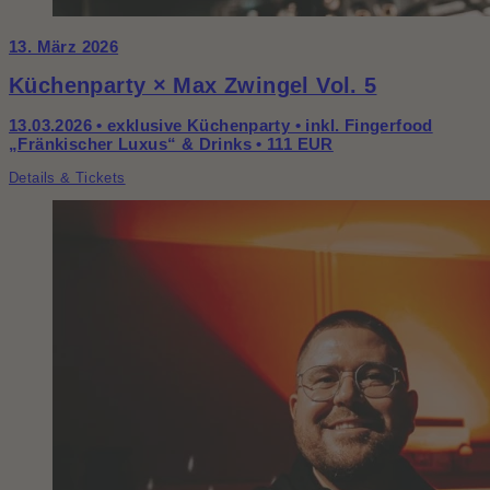
13. März 2026
Küchenparty × Max Zwingel Vol. 5
13.03.2026 • exklusive Küchenparty • inkl. Fingerfood
„Fränkischer Luxus“ & Drinks • 111 EUR
Details & Tickets