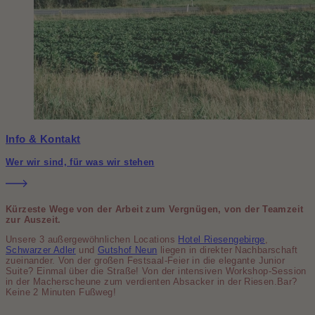
Info & Kontakt
Wer wir sind, für was wir stehen
Kürzeste Wege von der Arbeit zum Vergnügen, von der Teamzeit
zur Auszeit.
Unsere 3 außergewöhnlichen Locations
Hotel Riesengebirge
,
Schwarzer Adler
und
Gutshof Neun
liegen in direkter Nachbarschaft
zueinander. Von der großen Festsaal-Feier in die elegante Junior
Suite? Einmal über die Straße! Von der intensiven Workshop-Session
in der Macherscheune zum verdienten Absacker in der Riesen.Bar?
Keine 2 Minuten Fußweg!