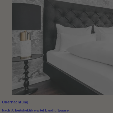
Übernachtung
Nach Arbeitshektik wartet Landluftpause